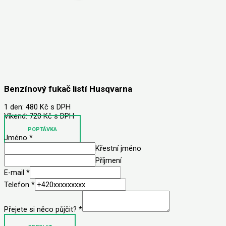
Benzínový fukač listí Husqvarna
1 den: 480 Kč s DPH
Víkend: 720 Kč s DPH
POPTÁVKA
Jméno
*
Křestní jméno
Příjmení
E-mail
*
Telefon
*
Přejete si něco půjčit?
*